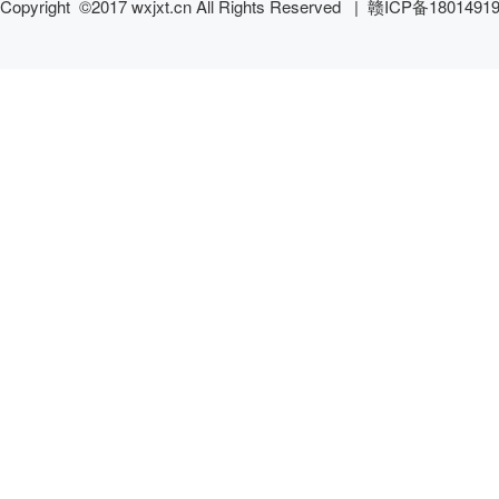
Copyright ©2017 wxjxt.cn All Rights Reserved |
赣ICP备1801491