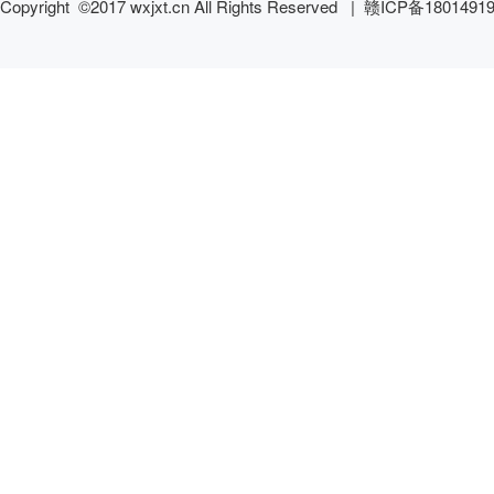
Copyright ©2017 wxjxt.cn All Rights Reserved |
赣ICP备1801491